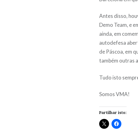
Antes disso, hou
Demo Team, e em 
ainda, em comem
autodefesa abert
de Páscoa, em q
também outras at
Tudo isto sempre
Somos VMA!
Partilhar isto: