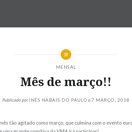
MENSAL
Mês de março!!
Publicado por
INÊS NABAIS DO PAULO
a
7 MARÇO, 2018
mês tão agitado como março, que culmina com o evento eu
 uma grande comitiva da VMA irá participar!