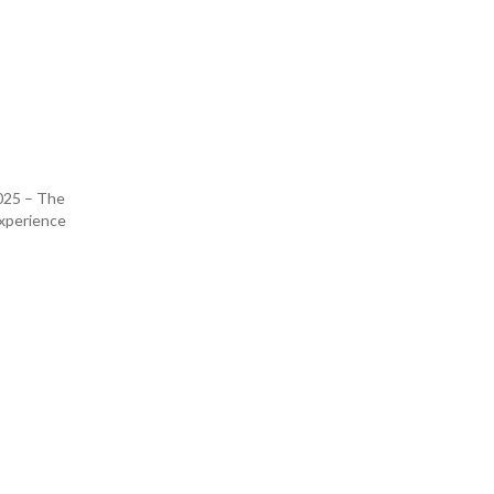
025 – The
xperience