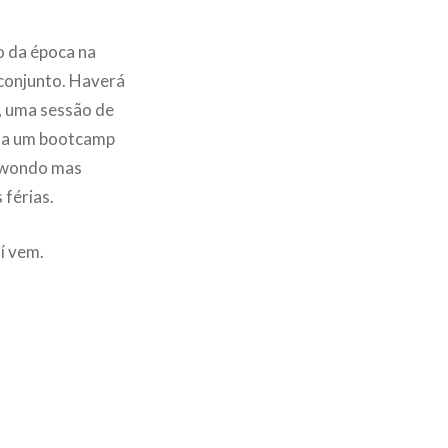
o da época na
 conjunto. Haverá
, uma sessão de
nda um bootcamp
ekwondo mas
férias.
í vem.