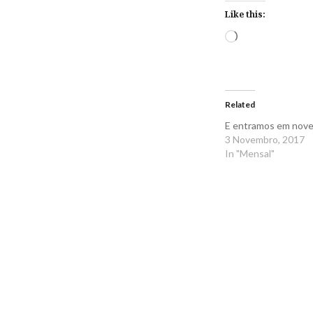
Like this:
Loading…
Related
E entramos em nov
3 Novembro, 2017
In "Mensal"
Navegação
de
artigos