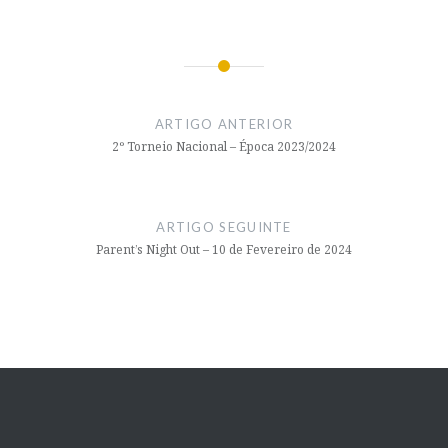
Navegação
de
ARTIGO ANTERIOR
artigos
2º Torneio Nacional – Época 2023/2024
ARTIGO SEGUINTE
Parent’s Night Out – 10 de Fevereiro de 2024