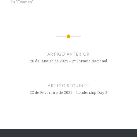
In "Exames"
Navegação
de
ARTIGO ANTERIOR
artigos
26 de Janeiro de 2025 – 2º Torneio Nacional
ARTIGO SEGUINTE
22 de Fevereiro de 2025 – Leadership Day 2