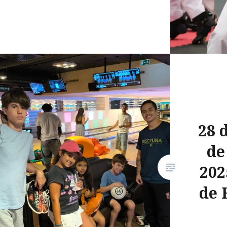
28 
de
202
de 