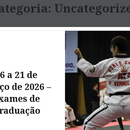
ategoria:
Uncategoriz
6 a 21 de
o de 2026 –
xames de
raduação