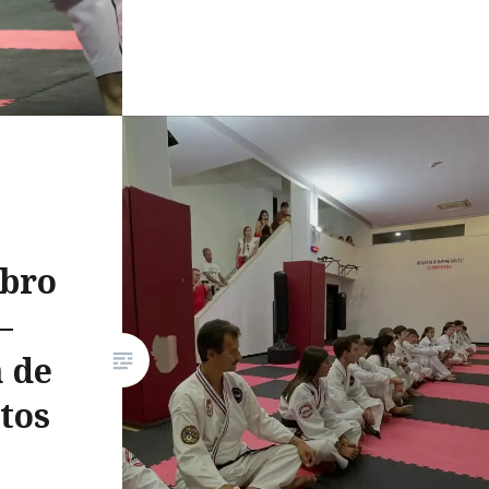
ubro
–
 de
tos