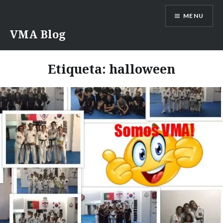
Saltar
MENU
para
conteúdo
VMA Blog
Etiqueta:
halloween