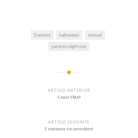
Eventos
halloween
mensal
parents night out
Navegação
de
ARTIGO ANTERIOR
artigos
3 Anos VMA!!
ARTIGO SEGUINTE
E entramos em novembro!