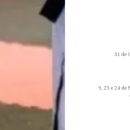
Navegação
de
artigos
31 de
9, 23 e 24 d