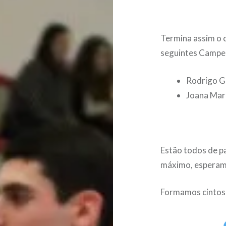
Termina assim o c
seguintes Campe
Rodrigo G
Joana Mar
Estão todos de p
máximo, esperam
Formamos cintos 