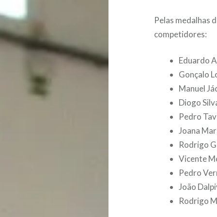
Pelas medalhas d
competidores:
Eduardo 
Gonçalo L
Manuel Já
Diogo Sil
Pedro Tava
Joana Mar
Rodrigo Ga
Vicente Mo
Pedro Ver
João Dalp
Rodrigo M